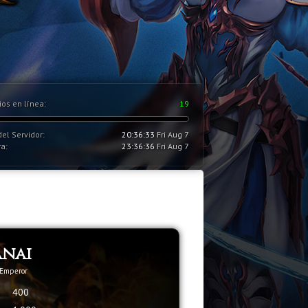
ios en línea:
19
el Servidor:
20:36:34
Fri Aug 7
a:
23:36:37
Fri Aug 7
anai
 Emperor
400