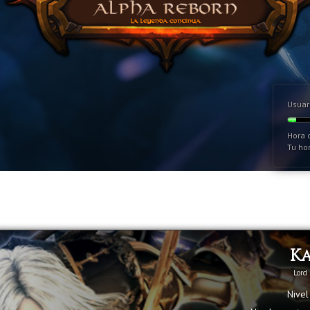
Usuar
Hora d
Tu hor
K
Lord
Nivel