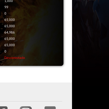
1,000
99
0
65,000
65,000
64,986
65,000
65,000
0
Desconectado