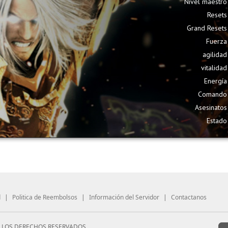
Nivel maestro
Resets
Grand Resets
Fuerza
agilidad
vitalidad
Energía
Comando
Asesinatos
Estado
d
|
Politica de Reembolsos
|
Información del Servidor
|
Contactanos
S LOS DERECHOS RESERVADOS.