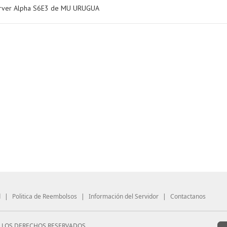
erver Alpha S6E3 de MU URUGUA
d
|
Politica de Reembolsos
|
Información del Servidor
|
Contactanos
S LOS DERECHOS RESERVADOS.