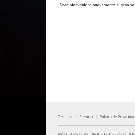
Sean bienvenidos nuevamente al gran s
Terminos de Servicio
|
Politica de Privacida
Alpha Reborn - MU URUGUAY © 2026, TODO